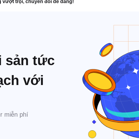
 vượt trội, chuyển đổi dễ dàng!
i sản tức
ạch với
r miễn phí