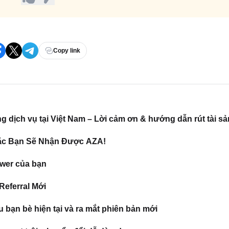
Copy link
ch vụ tại Việt Nam – Lời cảm ơn & hướng dẫn rút tài sả
oặc Bạn Sẽ Nhận Được AZA!
wer của bạn
eferral Mới
u bạn bè hiện tại và ra mắt phiên bản mới