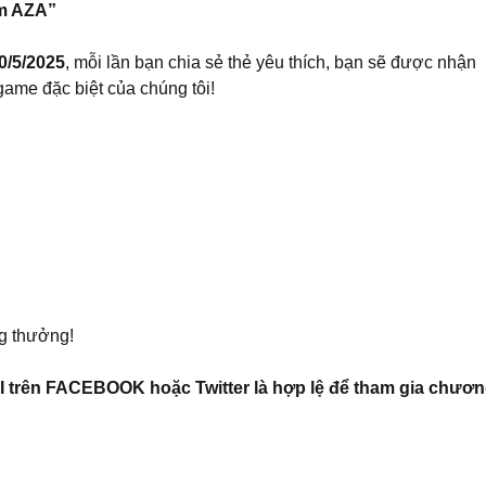
êm AZA”
0/5/2025
, mỗi lần bạn chia sẻ thẻ yêu thích, bạn sẽ được nhận
game đặc biệt của chúng tôi!
ng thưởng!
 trên FACEBOOK hoặc Twitter là hợp lệ để tham gia chươ