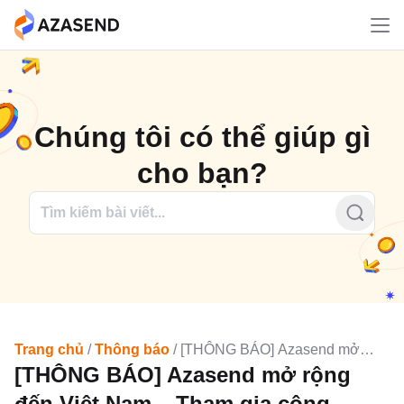
Bỏ
qua
nội
dung
Chúng tôi có thể giúp gì
cho bạn?
Trang chủ
/
Thông báo
/
[THÔNG BÁO] Azasend mở
[THÔNG BÁO] Azasend mở rộng
rộng đến Việt Nam – Tham gia cộng đồng chính thức dành
cho người Việt!
đến Việt Nam – Tham gia cộng