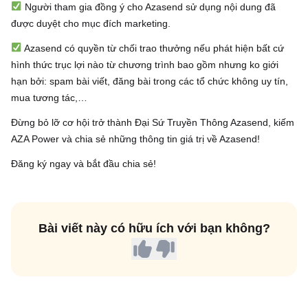
Người tham gia đồng ý cho Azasend sử dụng nội dung đã
được duyệt cho mục đích marketing.
Azasend có quyền từ chối trao thưởng nếu phát hiện bất cứ
hình thức trục lợi nào từ chương trình bao gồm nhưng ko giới
hạn bởi: spam bài viết, đăng bài trong các tổ chức không uy tín,
mua tương tác,…
Đừng bỏ lỡ cơ hội trở thành Đại Sứ Truyền Thông Azasend, kiếm
AZA Power và chia sẻ những thông tin giá trị về Azasend!
Đăng ký ngay và bắt đầu chia sẻ!
Bài viết này có hữu ích với bạn không?