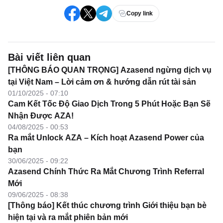
Copy link
Bài viết liên quan
[THÔNG BÁO QUAN TRỌNG] Azasend ngừng dịch vụ
tại Việt Nam – Lời cảm ơn & hướng dẫn rút tài sản
01/10/2025 - 07:10
Cam Kết Tốc Độ Giao Dịch Trong 5 Phút Hoặc Bạn Sẽ
Nhận Được AZA!
04/08/2025 - 00:53
Ra mắt Unlock AZA – Kích hoạt Azasend Power của
bạn
30/06/2025 - 09:22
Azasend Chính Thức Ra Mắt Chương Trình Referral
Mới
09/06/2025 - 08:38
[Thông báo] Kết thúc chương trình Giới thiệu bạn bè
hiện tại và ra mắt phiên bản mới