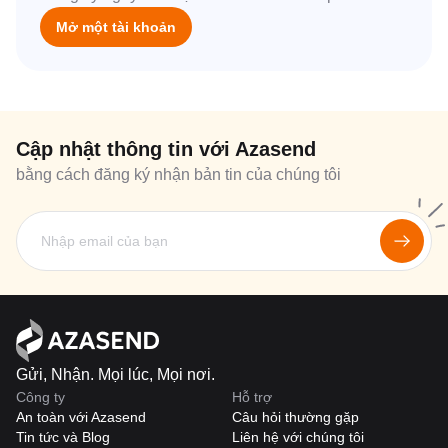
Mở một tài khoản
Cập nhật thông tin với Azasend
bằng cách đăng ký nhận bản tin của chúng tôi
Gửi, Nhận. Mọi lúc, Mọi nơi.
Công ty
Hỗ trợ
An toàn với Azasend
Câu hỏi thường gặp
Tin tức và Blog
Liên hệ với chúng tôi