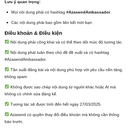
Lưu ý quan trọng:
Mọi nội dung phải có hashtag
#AzasendAmbassador
.
Các nội dung phải bao gồm liên kết mời bạn.
Điều khoản & Điều kiện
Nội dung phải công khai và có thể theo dõi mức độ tương tác.
Nội dung phải tuân theo chủ đề đề xuất và có hashtag
#AzasendAmbassador.
Tần suất đăng bài và nội dung phù hợp với yêu cầu nền tảng,
không spam
Không được sao chép nội dung từ người khác hoặc AI mà
không có chỉnh sửa đáng kể.
Tương tác sẽ được tính đến hết ngày 27/03/2025.
Azasend có quyền thay đổi điều khoản mà không cần thông
báo trước.