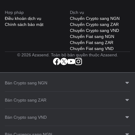
Hợp pháp
Dịch vụ
Điều khoản dịch vụ
Chuyển Crypto sang NGN
Chính sách bảo mật
Chuyển Crypto sang ZAR
Chuyển Crypto sang VND
Chuyển Fiat sang NGN
Chuyển Fiat sang ZAR
Chuyển Fiat sang VND
© 2026 Azasend. Toàn bộ bản quyền thuộc Azasend.
Bán Crypto sang NGN
Bán Crypto sang ZAR
Bán Crypto sang VND
Bán Currency sang NGN