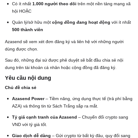
Có ít nhất
1.000 người theo dõi
trên một nền tảng mạng xã
hội HOẶC
Quản lý/sở hữu một
cộng đồng đang hoạt động
với ít nhất
500 thành viên
Azasend sẽ xem xét đơn đăng ký và liên hệ với những người
dùng được chọn.
Sau đó, những đại sứ được phê duyệt sẽ bắt đầu chia sẻ nội
dung trên tài khoản cá nhân hoặc cộng đồng đã đăng ký.
Yêu cầu nội dung
Chủ đề chia sẻ
Azasend Power
– Tiềm năng, ứng dụng thực tế (trả phí bằng
AZA) và thông tin từ Sách Trắng sắp ra mắt.
Tỷ giá cạnh tranh của Azasend
– Chuyển đổi crypto sang
VND với tỷ giá tốt.
Giao dịch dễ dàng
– Gửi crypto từ bất kỳ đâu, quy đổi sang